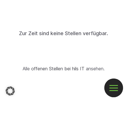
Zur Zeit sind keine Stellen verfügbar.
Alle
offenen Stellen bei hils IT
ansehen.
St
Be
hils IT
Rottweiler Str. 16