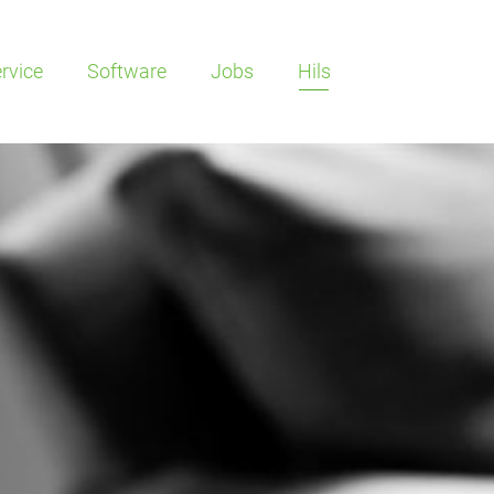
rvice
Software
Jobs
Hils